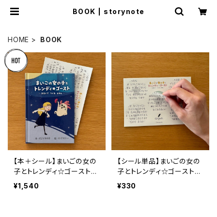
BOOK | storynote
HOME
BOOK
【本＋シール】まいごの女の
【シール単品】まいごの女の
子とトレンディ☆ゴースト
子とトレンディ☆ゴースト
～あるいて つくる えほ
～あるいて つくる えほ
¥1,540
¥330
ん～
ん～