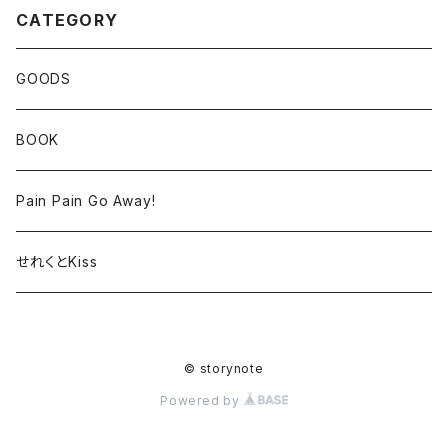
CATEGORY
GOODS
BOOK
Pain Pain Go Away!
せれくとKiss
© storynote
Powered by