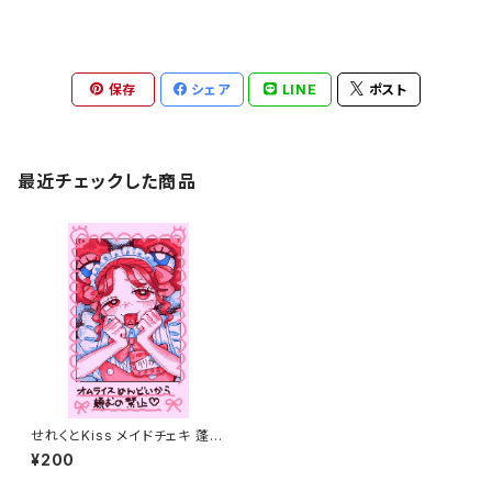
保存
シェア
LINE
ポスト
最近チェックした商品
せれくとKiss メイドチェキ 蓬莱
りりか
¥200