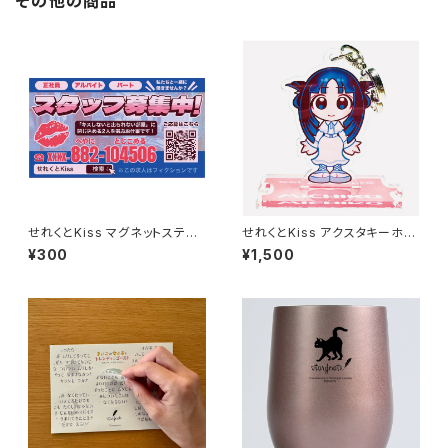
その他の商品
せれくとKiss マグネットステッ
せれくとKiss アクスタキーホル
カー
ダー 松平三千子
¥300
¥1,500