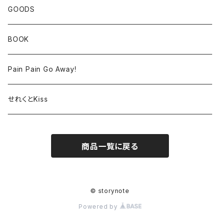
GOODS
BOOK
Pain Pain Go Away!
せれくとKiss
商品一覧に戻る
© storynote
Powered by