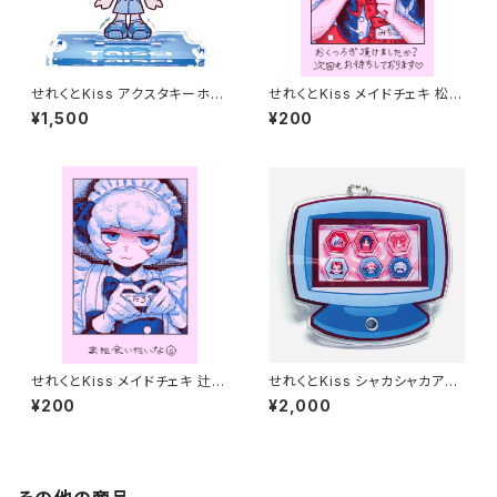
せれくとKiss アクスタキーホル
せれくとKiss メイドチェキ 松平
ダー 阿比留泰生
三千子
¥1,500
¥200
せれくとKiss メイドチェキ 辻琥
せれくとKiss シャカシャカアク
太郎
キー
¥200
¥2,000