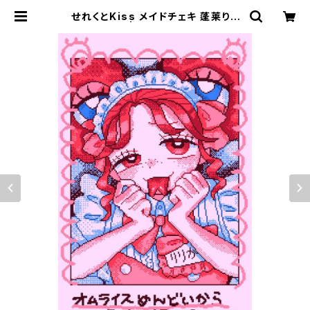
せれくとKiss メイドチェキ 蓬莱りり
か | storynote