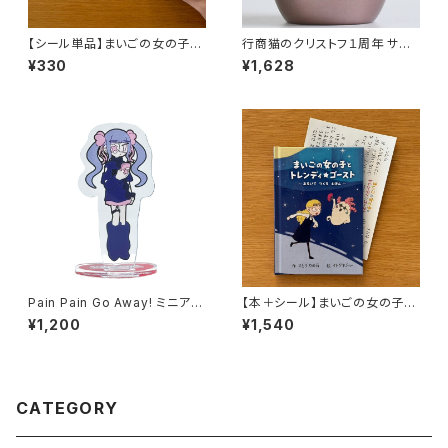
【シール単品】まいごの女の子と
行商猫のクリストフ１周年 サー
トレンディ☆ゴースト ～あるい
モタンブラー
¥330
¥1,628
て つくる えほん～
Pain Pain Go Away! ミニアク
【本＋シール】まいごの女の子と
リルスタンド フフカ
トレンディ☆ゴースト ～あるい
¥1,200
¥1,540
て つくる えほん～
CATEGORY