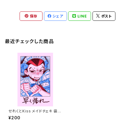
保存
シェア
LINE
ポスト
最近チェックした商品
せれくとKiss メイドチェキ 袋崎
蓮
¥200