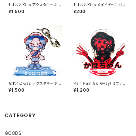
せれくとKiss アクスタキーホル
せれくとKiss メイドチェキ 辻琥
ダー 袋崎蓮
太郎
¥1,500
¥200
せれくとKiss アクスタキーホル
Pain Pain Go Away! ミニアク
ダー 阿比留泰生
リルスタンド かほちゃん
¥1,500
¥1,200
CATEGORY
GOODS