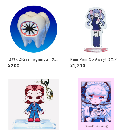
せれくとKiss nagainyu ステ
Pain Pain Go Away! ミニアク
ッカー
リルスタンド フフカ
¥200
¥1,200