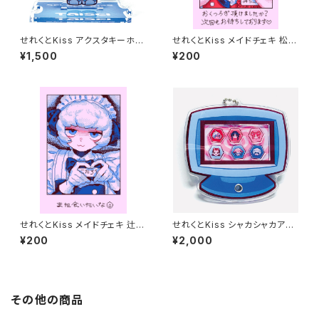
せれくとKiss アクスタキーホル
せれくとKiss メイドチェキ 松平
ダー 阿比留泰生
三千子
¥1,500
¥200
せれくとKiss メイドチェキ 辻琥
せれくとKiss シャカシャカアク
太郎
キー
¥200
¥2,000
その他の商品