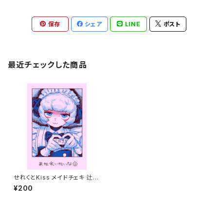
保存
シェア
LINE
ポスト
最近チェックした商品
せれくとKiss メイドチェキ 辻琥
太郎
¥200