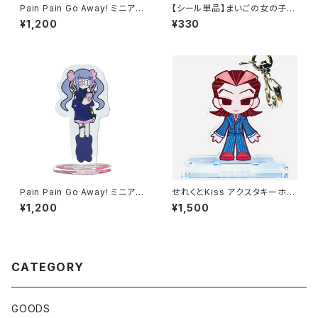
Pain Pain Go Away! ミニアク
【シール単品】まいごの女の子と
リルスタンド リオさん
トレンディ☆ゴースト ～あるい
¥1,200
¥330
て つくる えほん～
Pain Pain Go Away! ミニアク
せれくとKiss アクスタキーホル
リルスタンド フフカ
ダー 袋崎蓮
¥1,200
¥1,500
CATEGORY
GOODS