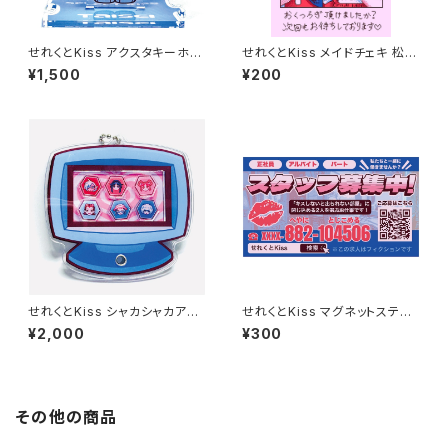
せれくとKiss アクスタキーホル
せれくとKiss メイドチェキ 松平
ダー 阿比留泰生
三千子
¥1,500
¥200
せれくとKiss シャカシャカアク
せれくとKiss マグネットステッ
キー
カー
¥2,000
¥300
その他の商品