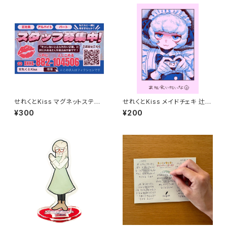
せれくとKiss マグネットステッ
せれくとKiss メイドチェキ 辻琥
カー
太郎
¥300
¥200