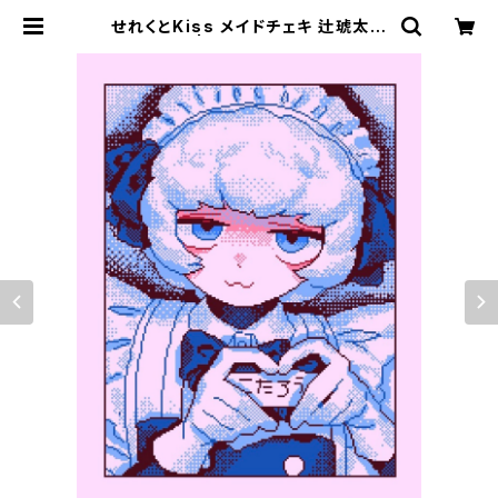
せれくとKiss メイドチェキ 辻琥太郎
| storynote