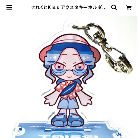
せれくとKiss アクスタキーホルダー
阿比留泰生 | storynote