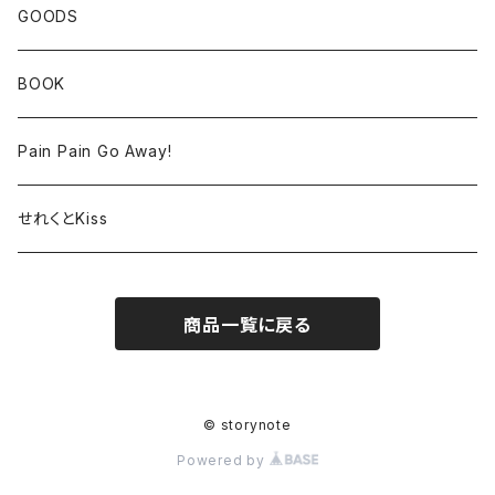
GOODS
BOOK
Pain Pain Go Away!
せれくとKiss
商品一覧に戻る
© storynote
Powered by