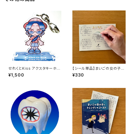
せれくとKiss アクスタキーホル
【シール単品】まいごの女の子と
ダー 阿比留泰生
トレンディ☆ゴースト ～あるい
¥1,500
¥330
て つくる えほん～