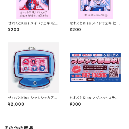
せれくとKiss メイドチェキ 松平
せれくとKiss メイドチェキ 辻琥
三千子
太郎
¥200
¥200
せれくとKiss シャカシャカアク
せれくとKiss マグネットステッ
キー
カー
¥2,000
¥300
その他の商品