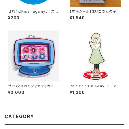
せれくとKiss nagainyu ステ
【本＋シール】まいごの女の子と
ッカー
トレンディ☆ゴースト ～あるい
¥200
¥1,540
て つくる えほん～
せれくとKiss シャカシャカアク
Pain Pain Go Away! ミニアク
キー
リルスタンド リオさん
¥2,000
¥1,200
CATEGORY