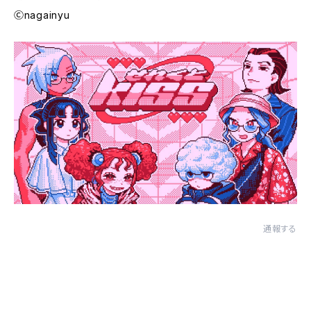
Ⓒnagainyu
通報する