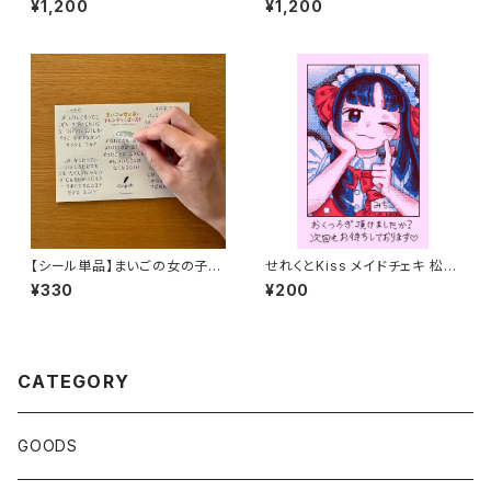
¥1,200
¥1,200
【シール単品】まいごの女の子と
せれくとKiss メイドチェキ 松平
トレンディ☆ゴースト ～あるい
三千子
¥330
¥200
て つくる えほん～
CATEGORY
GOODS