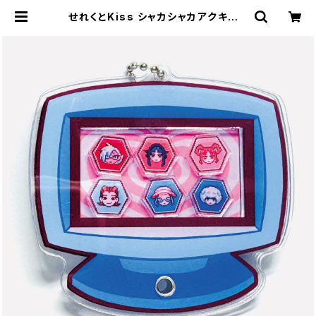
せれくとKiss シャカシャカアクキー |
storynote