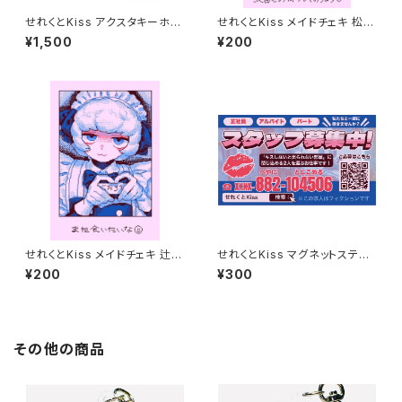
せれくとKiss アクスタキーホル
せれくとKiss メイドチェキ 松平
ダー 阿比留泰生
三千子
¥1,500
¥200
せれくとKiss メイドチェキ 辻琥
せれくとKiss マグネットステッ
太郎
カー
¥200
¥300
その他の商品