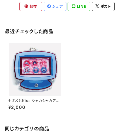
保存
シェア
LINE
ポスト
最近チェックした商品
せれくとKiss シャカシャカアク
キー
¥2,000
同じカテゴリの商品