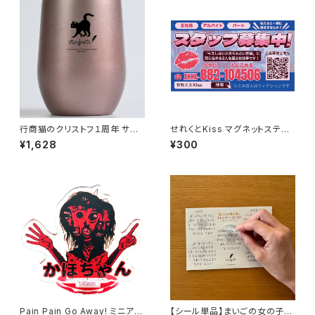
行商猫のクリストフ１周年 サー
せれくとKiss マグネットステッ
モタンブラー
カー
¥1,628
¥300
Pain Pain Go Away! ミニアク
【シール単品】まいごの女の子と