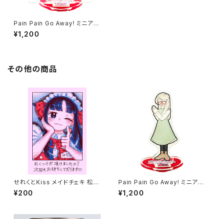
Pain Pain Go Away! ミニアク
リルスタンド かほちゃん
¥1,200
その他の商品
せれくとKiss メイドチェキ 松平
Pain Pain Go Away! ミニアク
三千子
リルスタンド リオさん
¥200
¥1,200