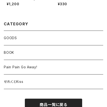
リルスタンド かほちゃん
トレンディ☆ゴースト ～あるい
¥1,200
¥330
て つくる えほん～
CATEGORY
GOODS
BOOK
Pain Pain Go Away!
せれくとKiss
商品一覧に戻る